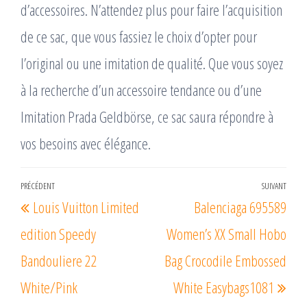
d’accessoires. N’attendez plus pour faire l’acquisition
de ce sac, que vous fassiez le choix d’opter pour
l’original ou une imitation de qualité. Que vous soyez
à la recherche d’un accessoire tendance ou d’une
Imitation Prada Geldbörse, ce sac saura répondre à
vos besoins avec élégance.
Navigation
PRÉCÉDENT
SUIVANT
Article
Arti
Louis Vuitton Limited
Balenciaga 695589
de
précédent
suiv
l’article
edition Speedy
Women’s XX Small Hobo
Bandouliere 22
Bag Crocodile Embossed
White/Pink
White Easybags1081