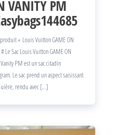
ON VANITY PM
Easybags144685
le produit « Louis Vuitton GAME ON
# Le Sac Louis Vuitton GAME ON
nity PM est un sac citadin
am. Le sac prend un aspect saisissant
uière, rendu avec […]