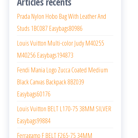
Articles récents
Prada Nylon Hobo Bag With Leather And
Studs 1BC087 Easybags80986
Louis Vuitton Multi-color Judy M40255
M40256 Easybags194873
Fendi Mania Logo Zucca Coated Medium
Black Canvas Backpack 8BZ039
Easybags60176
Louis Vuitton BELT L170-75 38MM SILVER
Easybags99884
Ferragamo F BELT F265-75 34MM