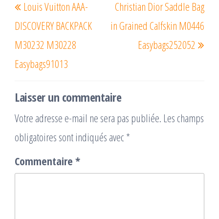
Louis Vuitton AAA-
Christian Dior Saddle Bag
de
précédent
suiv
l’article
DISCOVERY BACKPACK
in Grained Calfskin M0446
M30232 M30228
Easybags252052
Easybags91013
Laisser un commentaire
Votre adresse e-mail ne sera pas publiée.
Les champs
obligatoires sont indiqués avec
*
Commentaire
*