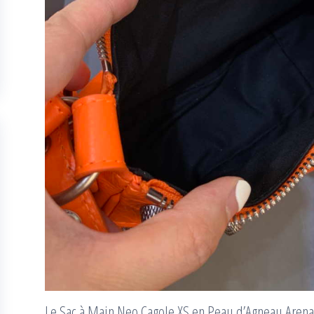
Le Sac à Main Neo Cagole XS en Peau d’Agneau Arena