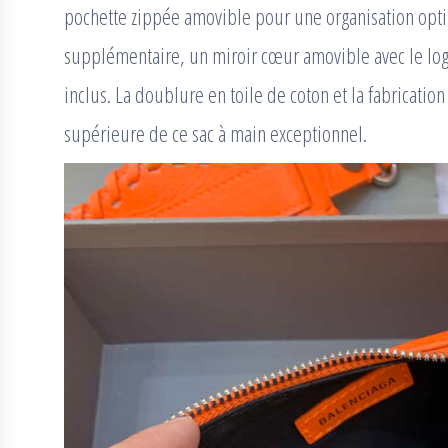
pochette zippée amovible pour une organisation opt
supplémentaire, un miroir cœur amovible avec le log
inclus. La doublure en toile de coton et la fabrication 
supérieure de ce sac à main exceptionnel.