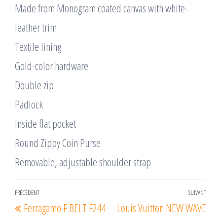
Made from Monogram coated canvas with white-
leather trim
Textile lining
Gold-color hardware
Double zip
Padlock
Inside flat pocket
Round Zippy Coin Purse
Removable, adjustable shoulder strap
Navigation
PRÉCÉDENT
SUIVANT
Article
Arti
Ferragamo F BELT F244-
Louis Vuitton NEW WAVE
de
précédent
suiv