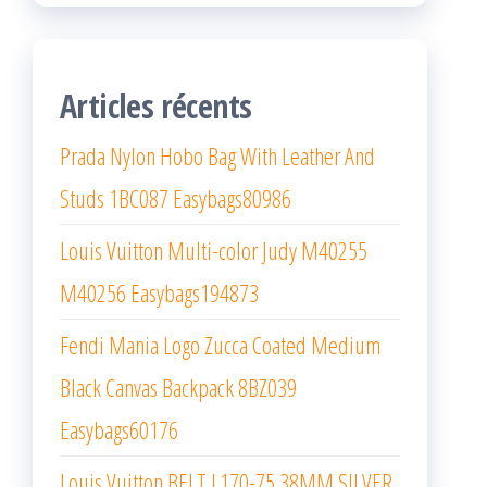
Articles récents
Prada Nylon Hobo Bag With Leather And
Studs 1BC087 Easybags80986
Louis Vuitton Multi-color Judy M40255
M40256 Easybags194873
Fendi Mania Logo Zucca Coated Medium
Black Canvas Backpack 8BZ039
Easybags60176
Louis Vuitton BELT L170-75 38MM SILVER